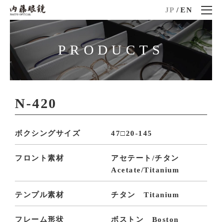
JP
/
EN
PRODUCTS
N-420
ボクシングサイズ
47□20-145
フロント素材
アセテート/チタン
Acetate/Titanium
テンプル素材
チタン Titanium
フレーム形状
ボストン Boston