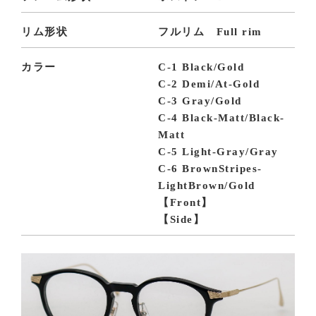
リム形状
フルリム Full rim
カラー
C-1 Black/Gold
C-2 Demi/At-Gold
C-3 Gray/Gold
C-4 Black-Matt/Black-
Matt
C-5 Light-Gray/Gray
C-6 BrownStripes-
LightBrown/Gold
【Front】
【Side】