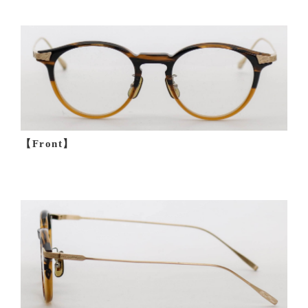
【Front】