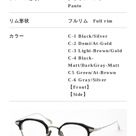
Panto
リム形状
フルリム Full rim
カラー
C-1 Black/Silver
C-2 Demi/At-Gold
C-3 Light-Brown/Gold
C-4 Black-
Matt/DarkGray-Matt
C5 Green/At-Brown
C-6 Gray/Silver
【Front】
【Side】