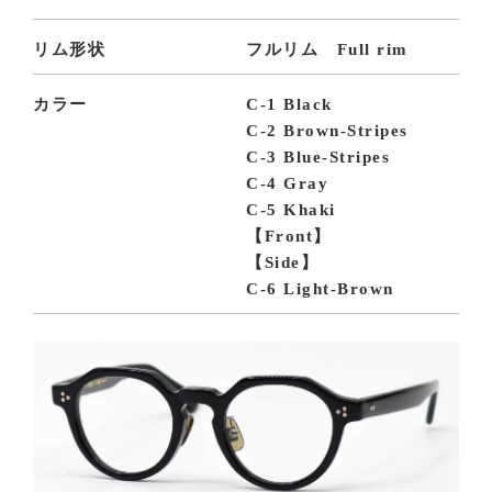
リム形状
フルリム Full rim
カラー
C-1 Black
C-2 Brown-Stripes
C-3 Blue-Stripes
C-4 Gray
C-5 Khaki
【Front】
【Side】
C-6 Light-Brown