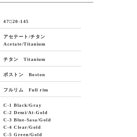
47□20-145
アセテート/チタン
Acetate/Titanium
チタン Titanium
ボストン Boston
フルリム Full rim
C-1 Black/Gray
C-2 Demi/At-Gold
C-3 Blue-Sasa/Gold
C-4 Clear/Gold
C-5 Green/Gold