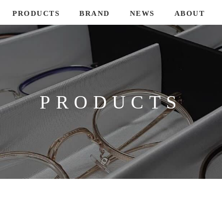
PRODUCTS
BRAND
NEWS
ABOUT
内藤熊八作
Leowl in eye
Nclan
内藤眼鏡
PRODUCTS