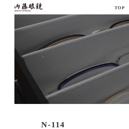
TOP
N-114