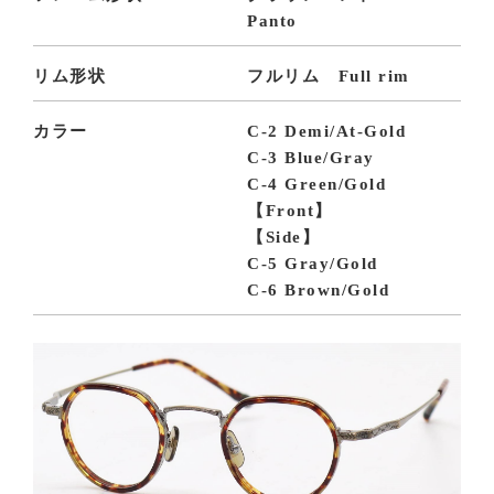
Panto
リム形状
フルリム Full rim
カラー
C-2 Demi/At-Gold
C-3 Blue/Gray
C-4 Green/Gold
【Front】
【Side】
C-5 Gray/Gold
C-6 Brown/Gold