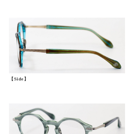
【Side】