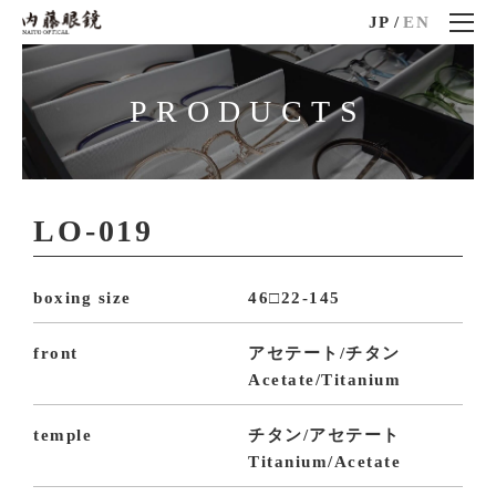
JP
/
EN
PRODUCTS
LO-019
boxing size
46□22-145
front
アセテート/チタン
Acetate/Titanium
temple
チタン/アセテート
Titanium/Acetate