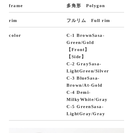
frame
多角形 Polygon
rim
フルリム Full rim
color
C-1 BrownSasa-
Green/Gold
【Front】
【Side】
C-2 GraySasa-
LightGreen/Silver
C-3 BlueSasa-
Brown/At-Gold
C-4 Demi-
MilkyWhite/Gray
C-5 GreenSasa-
LightGray/Gray